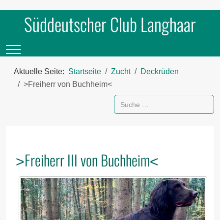
Süddeutscher Club Langhaar
Mobile Menu Toggle
Aktuelle Seite:
Startseite
Zucht
Deckrüden
˃Freiherr von Buchheim˂
Suchen
˃Freiherr III von Buchheim˂