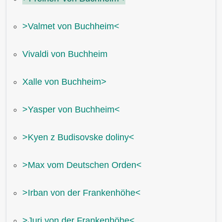
˃Valmet von Buchheim˂
Vivaldi von Buchheim
Xalle von Buchheim˃
˃Yasper von Buchheim˂
˃Kyen z Budisovske doliny˂
˃Max vom Deutschen Orden˂
˃Irban von der Frankenhöhe˂
˃Juri von der Frankenhöhe˂