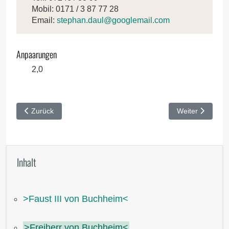
Mobil: 0171 / 3 87 77 28
Email:
stephan.daul@googlemail.com
Anpaarungen
2,0
Vorheriger Beitrag: ˃Faust III von Buchheim˂
Nächster Beitra
Zurück
Weiter
Inhalt
˃Faust III von Buchheim˂
˃Freiherr von Buchheim˂