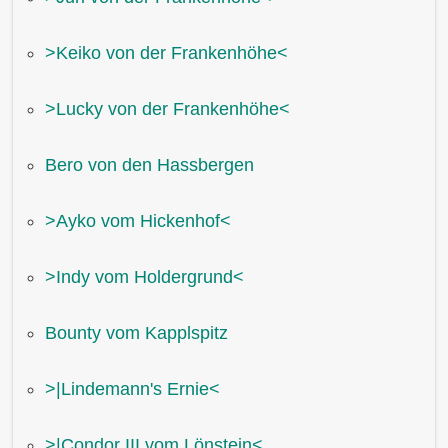
˃Keiko von der Frankenhöhe˂
˃Lucky von der Frankenhöhe˂
Bero von den Hassbergen
˃Ayko vom Hickenhof˂
˃Indy vom Holdergrund˂
Bounty vom Kapplspitz
˃|Lindemann's Ernie˂
˃|Condor III vom Lönstein˂