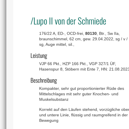
/Lupo II von der Schmiede
176/22 A, ED-, OCD-frei,
80130
, Btr., Sw IIa,
braunschimmel, 62 cm, gew. 29.04.2022, sg / v /
sg, Auge mittel, sil.,
Leistung
VJP 66 Pkt., HZP 166 Pkt., VGP 327/1 ÜF,
Hasenspur 8, Stöbern mit Ente 7, HN: 21.08.202
Beschreibung
Kompakter, sehr gut proportionierter Rüde des
Mittelschlages mit sehr guter Knochen- und
Muskelsubstanz
Korrekt auf den Läufen stehend, vorzügliche obe
und untere Linie, flüssig und raumgreifend in der
Bewegung