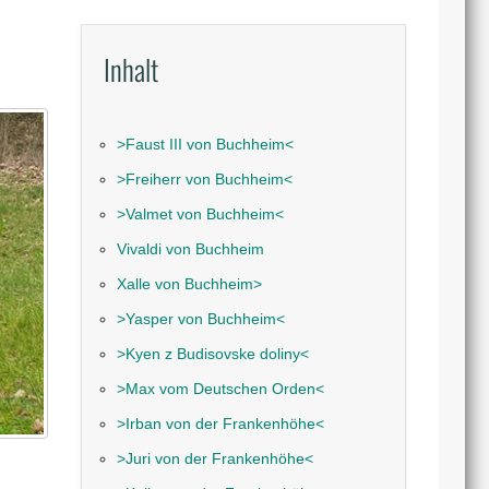
Inhalt
˃Faust III von Buchheim˂
˃Freiherr von Buchheim˂
˃Valmet von Buchheim˂
Vivaldi von Buchheim
Xalle von Buchheim˃
˃Yasper von Buchheim˂
˃Kyen z Budisovske doliny˂
˃Max vom Deutschen Orden˂
˃Irban von der Frankenhöhe˂
˃Juri von der Frankenhöhe˂