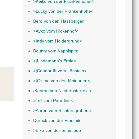
˃Keiko von der Frankenhöhe˂
˃Lucky von der Frankenhöhe˂
Bero von den Hassbergen
˃Ayko vom Hickenhof˂
˃Indy vom Holdergrund˂
Bounty vom Kapplspitz
˃|Lindemann's Ernie˂
˃|Condor III vom Lönstein˂
˃|Gismo von den Mainauen˂
/Konrad von Niederösterreich
˃Tell vom Paradies˂
˃Aaron vom Richtersgraben˂
Derrick von der Riedleite
˃Eiko von der Schmiede