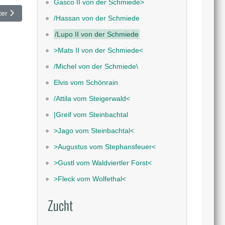
Gasco II von der Schmiede˃
ster Beitrag: ˃Mats II von der Schmiede˂
ter
/Hassan von der Schmiede
/Lupo II von der Schmiede
˃Mats II von der Schmiede˂
/Michel von der Schmiede\
Elvis vom Schönrain
/Attila vom Steigerwald˂
|Greif vom Steinbachtal
˃Jago vom Steinbachtal˂
˃Augustus vom Stephansfeuer˂
˃Gustl vom Waldviertler Forst˂
˃Fleck vom Wolfethal˂
Zucht