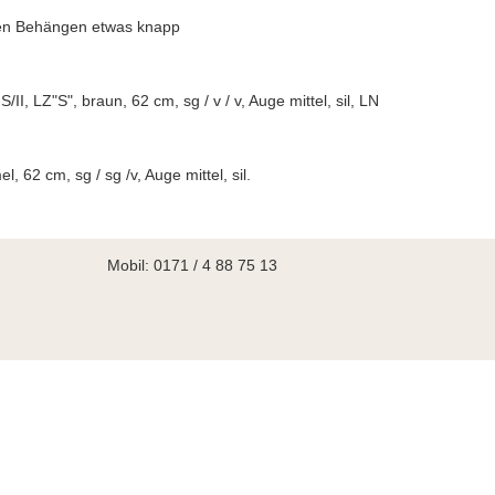
den Behängen etwas knapp
S/II, LZ"S", braun, 62 cm, sg / v / v, Auge mittel, sil, LN
 62 cm, sg / sg /v, Auge mittel, sil.
Mobil: 0171 / 4 88 75 13