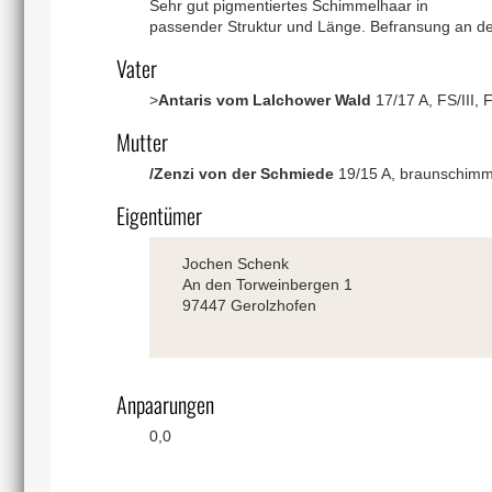
Sehr gut pigmentiertes Schimmelhaar in
passender Struktur und Länge. Befransung an 
Vater
>
Antaris vom Lalchower Wald
17/17 A, FS/III, F
Mutter
/Zenzi von der Schmiede
19/15 A, braunschimmel,
Eigentümer
Jochen Schenk
An den Torweinbergen 1
97447 Gerolzhofen
Anpaarungen
0,0