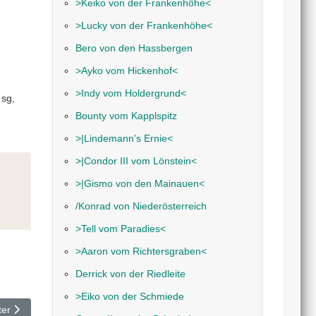
˃Keiko von der Frankenhöhe˂
˃Lucky von der Frankenhöhe˂
Bero von den Hassbergen
˃Ayko vom Hickenhof˂
˃Indy vom Holdergrund˂
 sg,
Bounty vom Kapplspitz
˃|Lindemann's Ernie˂
˃|Condor III vom Lönstein˂
˃|Gismo von den Mainauen˂
/Konrad von Niederösterreich
˃Tell vom Paradies˂
˃Aaron vom Richtersgraben˂
Derrick von der Riedleite
˃Eiko von der Schmiede
ster Beitrag: ˃Kyen z Budisovske doliny˂
ter