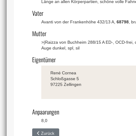
Länge an allen Körperpartien, schöne volle Fahn
Vater
Avanti von der Frankenhöhe 432/13 A,
68798
, br
Mutter
>|Raizza von Buchheim 288/15 A ED-, OCD-frei, ds 
Auge dunkel, spl, sil
Eigentümer
René Cornea
Schloßgasse 5
97225 Zellingen
Anpaarungen
8,0
Vorheriger Beitrag: Xalle von Buchheim˃
Zurück