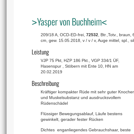
˃Yasper von Buchheim˂
209/18 A, OCD-ED-frei,
72532
, Btr.,Totv., braun, 
cm, gew. 15.05.2018, v / v / v, Auge mittel, spl., si
Leistung
VJP 75 Pkt, HZP 186 Pkt., VGP 334/1 ÜF,
Hasenspur , Stöbern mit Ente 10, HN am
20.02.2019
Beschreibung
Kräftiger kompakter Rüde mit sehr guter Knoche
und Muskelsubstanz und ausdrucksvollem
Rüdenschädel
Flüssiger Bewegungsablauf, Läufe bestens
gewinkelt, gerader fester Rücken
Dichtes enganliegendes Gebrauchshaar, beste