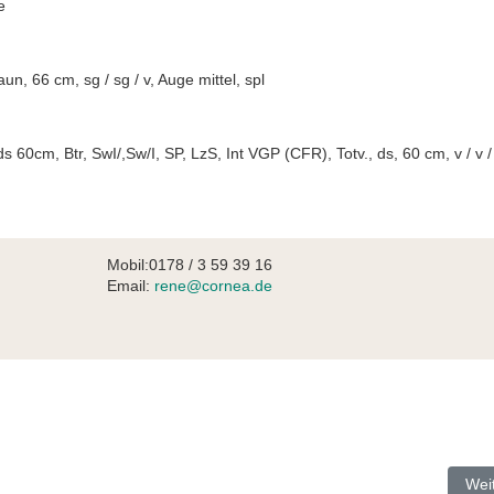
e
aun, 66 cm, sg / sg / v, Auge mittel, spl
60cm, Btr, SwI/,Sw/I, SP, LzS, Int VGP (CFR), Totv., ds, 60 cm, v / v /
Mobil:0178 / 3 59 39 16
Email:
rene@cornea.de
Näch
Wei