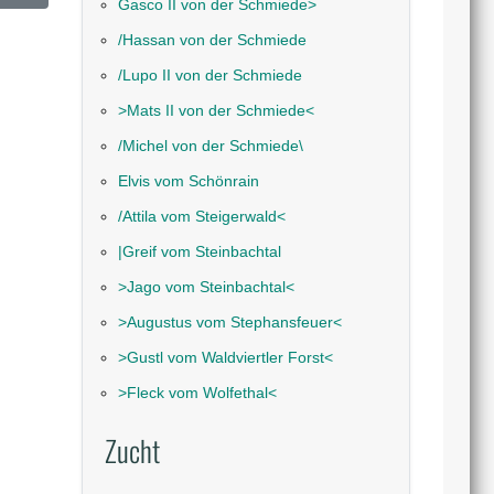
Gasco II von der Schmiede˃
/Hassan von der Schmiede
/Lupo II von der Schmiede
˃Mats II von der Schmiede˂
/Michel von der Schmiede\
Elvis vom Schönrain
/Attila vom Steigerwald˂
|Greif vom Steinbachtal
˃Jago vom Steinbachtal˂
˃Augustus vom Stephansfeuer˂
˃Gustl vom Waldviertler Forst˂
˃Fleck vom Wolfethal˂
Zucht