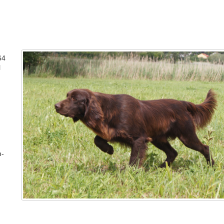
64
l
n-