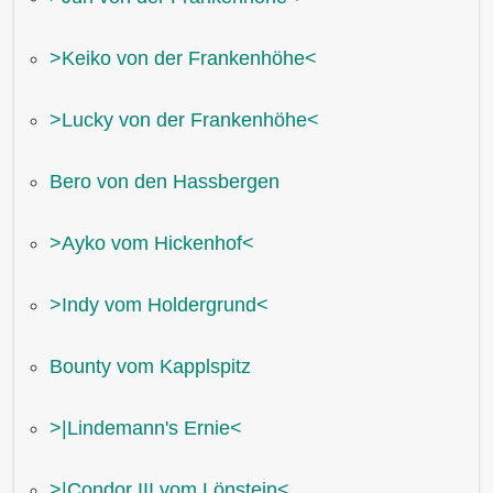
˃Keiko von der Frankenhöhe˂
˃Lucky von der Frankenhöhe˂
Bero von den Hassbergen
˃Ayko vom Hickenhof˂
˃Indy vom Holdergrund˂
Bounty vom Kapplspitz
˃|Lindemann's Ernie˂
˃|Condor III vom Lönstein˂