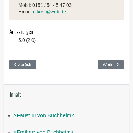
Mobil: 0151 / 54 45 47 03
Email:
o.kreil@web.de
Anpaarungen
5,0 (2,0)
Vorheriger Beitrag: Derrick von der Riedleite
Nächster Beitra
Zurück
Weiter
Inhalt
˃Faust III von Buchheim˂
˃Freiherr von Buchheim˂