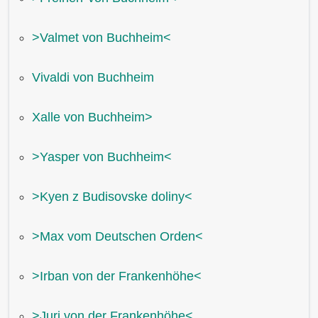
˃Valmet von Buchheim˂
Vivaldi von Buchheim
Xalle von Buchheim˃
˃Yasper von Buchheim˂
˃Kyen z Budisovske doliny˂
˃Max vom Deutschen Orden˂
˃Irban von der Frankenhöhe˂
˃Juri von der Frankenhöhe˂