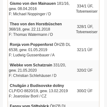
Gismo von den Mainauen
181/16,
334/1 ÜF,
gew. 08.04.2016
Totverweiser
F: Michael Noppinger / D
Theo von den Horstbüschen
328/1 ÜF,
368/18, gew. 22.11.2018
Totverweiser
F: Thomas Watermann / D
Ronja vom Poppenforst
ÖHZB DL
6538, gew. 01.05.2019
321/1 ÜF
F: Ludwig Gussenbauer / A
Wiebke vom Schatzrain
331/20,
gew. 21.05.2020
320/2 ÜF
F: Christian Schlehäuser / D
Chuligán z Budisovske doliny
CLP/DO 8820/19, gew. 13.02.2019
300/2 ÜF
F: Joaroslav Boril / CZ
Fanny vom Stiftsblick
ÖHZB DL