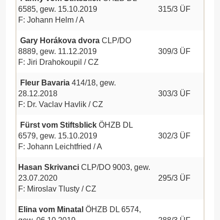
6585, gew. 15.10.2019
315/3 ÜF
F: Johann Helm / A
Gary Horákova dvora
CLP/DO
8889, gew. 11.12.2019
309/3 ÜF
F: Jiri Drahokoupil / CZ
Fleur Bavaria
414/18, gew.
28.12.2018
303/3 ÜF
F: Dr. Vaclav Havlik / CZ
Fürst vom Stiftsblick
ÖHZB DL
6579, gew. 15.10.2019
302/3 ÜF
F: Johann Leichtfried / A
Hasan Skrivanci
CLP/DO 9003, gew.
23.07.2020
295/3 ÜF
F: Miroslav Tlusty / CZ
Elina vom Minatal
ÖHZB DL 6574,