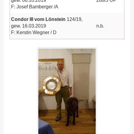
gew. 06.10.2019
288/3 ÜF
F: Josef Bamberger /A
Condor III vom Lönstein
124/19,
gew. 16.03.2019
n.b.
F: Kerstin Wegner / D