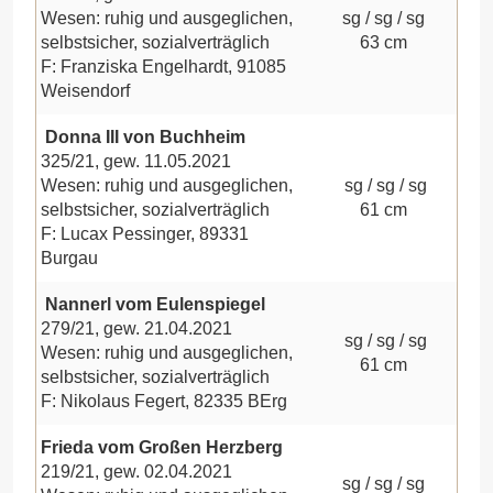
Wesen: ruhig und ausgeglichen,
sg / sg / sg
selbstsicher, sozialverträglich
63 cm
F: Franziska Engelhardt, 91085
Weisendorf
Donna III von Buchheim
325/21, gew. 11.05.2021
Wesen: ruhig und ausgeglichen,
sg / sg / sg
selbstsicher, sozialverträglich
61 cm
F: Lucax Pessinger, 89331
Burgau
Nannerl vom Eulenspiegel
279/21, gew. 21.04.2021
sg / sg / sg
Wesen: ruhig und ausgeglichen,
61 cm
selbstsicher, sozialverträglich
F: Nikolaus Fegert, 82335 BErg
Frieda vom Großen Herzberg
219/21, gew. 02.04.2021
sg / sg / sg