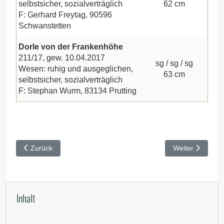
selbstsicher, sozialverträglich
62 cm
F: Gerhard Freytag, 90596
Schwanstetten
Dorle von der Frankenhöhe
211/17, gew. 10.04.2017
sg / sg / sg
Wesen: ruhig und ausgeglichen,
63 cm
selbstsicher, sozialverträglich
F: Stephan Wurm, 83134 Prutting
Vorheriger Beitrag: VSwP & VFSP Unken 2022
Nächster Beitr
Zurück
Weiter
Inhalt