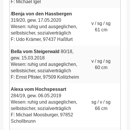
F: Michael Igel
/Benja von den Hassbergen
319/20, gew. 17.05.2020
v / sg / sg
Wesen: ruhig und ausgeglichen,
61 cm
selbstsicher, sozialverträglich
F: Udo Krämer, 97437 Haßfurt
Bella vom Steigerwald
80/18,
gew. 15.03.2018
v / sg / sg
Wesen: ruhig und ausgeglichen,
60 cm
selbstsicher, sozialverträglich
F: Ernst Pfister, 97509 Kolitzheim
Alexa vom Hochspessart
284/19, gew. 06.05.2019
Wesen: ruhig und ausgeglichen,
sg / v / sg
selbstsicher, sozialverträglich
66 cm
F: Michael Moosburger, 97852
Schollbrunn