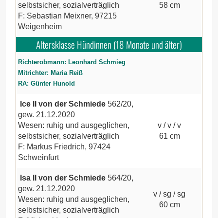
selbstsicher, sozialverträglich
58 cm
F: Sebastian Meixner, 97215
Weigenheim
Altersklasse Hündinnen (18 Monate und älter)
Richterobmann: Leonhard Schmieg
Mitrichter: Maria Reiß
RA: Günter Hunold
Ice II von der Schmiede
562/20,
gew. 21.12.2020
Wesen: ruhig und ausgeglichen,
v / v / v
selbstsicher, sozialverträglich
61 cm
F: Markus Friedrich, 97424
Schweinfurt
Isa II von der Schmiede
564/20,
gew. 21.12.2020
v / sg / sg
Wesen: ruhig und ausgeglichen,
60 cm
selbstsicher, sozialverträglich