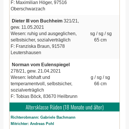
F: Maximilian Höger, 97516
Oberschwarzach
Dieter III von Buchheim
321/21,
gew. 11.05.2021
Wesen: ruhig und ausgeglichen,
sg / sg / sg
selbstsicher, sozialverträglich
65 cm
F: Franziska Braun, 91578
Leutershausen
Norman vom Eulenspiegel
278/21, gew. 21.04.2021
Wesen: lebhaft und
g / sg / sg
temperamentvoll, selbstsicher,
66 cm
sozialverträglich
F: Tobias Böck, 83670 Heilbrunn
Altersklasse Rüden (18 Monate und älter)
Richterobmann: Gabriele Bachmann
Mitrichter: Andreas Pohl