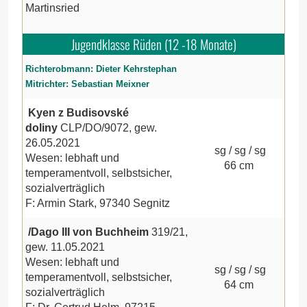
Martinsried
Jugendklasse Rüden (12 -18 Monate)
Richterobmann: Dieter Kehrstephan
Mitrichter: Sebastian Meixner
Kyen z Budisovské
doliny
CLP/DO/9072, gew.
26.05.2021
sg / sg / sg
Wesen: lebhaft und
66 cm
temperamentvoll, selbstsicher,
sozialverträglich
F: Armin Stark, 97340 Segnitz
/Dago III von Buchheim
319/21,
gew. 11.05.2021
Wesen: lebhaft und
sg / sg / sg
temperamentvoll, selbstsicher,
64 cm
sozialverträglich