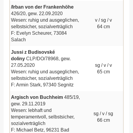
/Irban von der Frankenhöhe
426/20, gew. 22.09.2020
Wesen: ruhig und ausgeglichen,
v / sg / v
selbstsicher, sozialverträglich
64 cm
F: Evelyn Scheurer, 73084
Salach
Jussi z Budisovské
doliny
CLP/DO/78968, gew.
27.05.2020
sg / v / v
Wesen: ruhig und ausgeglichen,
65 cm
selbstsicher, sozialverträglich
F: Armin Stark, 97340 Segnitz
Argisch von Buchheim
485/19,
gew. 29.11.2019
Wesen: lebhaft und
sg / v / sg
temperamentvoll, selbstsicher,
66 cm
sozialverträglich
F: Michael Betz, 96231 Bad