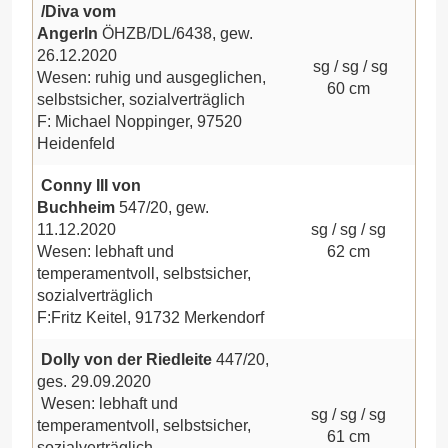
/Diva vom
Angerln
ÖHZB/DL/6438, gew.
26.12.2020
sg / sg / sg
Wesen: ruhig und ausgeglichen,
60 cm
selbstsicher, sozialverträglich
F: Michael Noppinger, 97520
Heidenfeld
Conny III von
Buchheim
547/20, gew.
11.12.2020
sg / sg / sg
Wesen: lebhaft und
62 cm
temperamentvoll, selbstsicher,
sozialverträglich
F:Fritz Keitel, 91732 Merkendorf
Dolly von der Riedleite
447/20,
ges. 29.09.2020
Wesen: lebhaft und
sg / sg / sg
temperamentvoll, selbstsicher,
61 cm
sozialverträglich