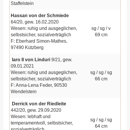
Staffelstein
Hassan von der Schmiede
64/20, gew. 16.02.2020
Wesen: ruhig und ausgeglichen,
sg / sg / v
selbstsicher, sozialverträglich
69 cm
F: Eberhard Simon-Mathes,
97490 Kützberg
Iaro II von Linduri
9/21, gew.
09.01.2021
Wesen: ruhig und ausgeglichen,
sg / sg / sg
selbstsicher, sozialverträglich
66 cm
F: Anna-Lena Feder, 90530
Wendelstein
Derrick von der Riedleite
442/20, gew. 29.09.2020
Wesen: lebhaft und
sg / sg / sg
temperamentvoll, selbstsicher,
64 cm
sozialverträglich