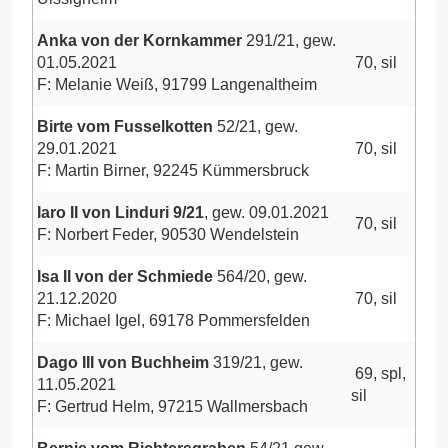
Anka von der Kornkammer
291/21, gew.
01.05.2021
70, sil
F: Melanie Weiß, 91799 Langenaltheim
Birte vom Fusselkotten
52/21, gew.
29.01.2021
70, sil
F: Martin Birner, 92245 Kümmersbruck
Iaro II von Linduri 9/21
, gew. 09.01.2021
70, sil
F: Norbert Feder, 90530 Wendelstein
Isa II von der Schmiede
564/20, gew.
21.12.2020
70, sil
F: Michael Igel, 69178 Pommersfelden
Dago III von Buchheim
319/21, gew.
69, spl,
11.05.2021
sil
F: Gertrud Helm, 97215 Wallmersbach