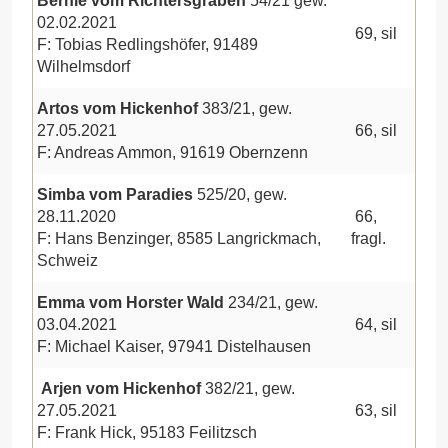
Bernie vom Richtersgraben
54/21 gew.
02.02.2021
69, sil
F: Tobias Redlingshöfer, 91489
Wilhelmsdorf
Artos vom Hickenhof
383/21, gew.
27.05.2021
66, sil
F: Andreas Ammon, 91619 Obernzenn
Simba vom Paradies
525/20, gew.
28.11.2020
66,
F: Hans Benzinger, 8585 Langrickmach,
fragl.
Schweiz
Emma vom Horster Wald
234/21, gew.
03.04.2021
64, sil
F: Michael Kaiser, 97941 Distelhausen
Arjen vom Hickenhof
382/21, gew.
27.05.2021
63, sil
F: Frank Hick, 95183 Feilitzsch