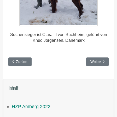
Suchensieger ist Clara III von Buchheim, geführt von
Knud Jörgensen, Dänemark
Vorheriger Beitrag: VJP Werneck 2022
Nächster Beitra
Zurück
Weiter
Inhalt
HZP Amberg 2022