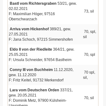
Bastl vom Richtersgraben
53/21, gew.
02.02.2021
73, sil
F: Maximilian Höger, 97516
Oberschwarzach
Arriva vom Hickenhof
389/21, gew.
70, spl,
27.05.2021
sil
F: Jana Schoch, 97215 Simmershofen
Eldo II von der Riedleite
364/21, gew.
25.05.2021
70, spl
F: Ursula Schneider, 97654 Bastheim
Conny III von Buchheim
11.12.2020,
70 spl,
gew. 11.12.2020
sil,
F: Fritz Keitel, 91732 Merkendorf
Lara vom Deutschen Orden
337/21,
gew. 20.05.2021
70, sil
F: Dominik Metz, 97900 Külsheim-
Uissigheim