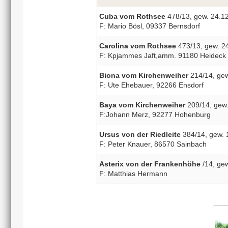
Cuba vom Rothsee
478/13, gew. 24.12
F: Mario Bösl, 09337 Bernsdorf
Carolina vom Rothsee
473/13, gew. 24
F: Kpjammes Jaft,amm. 91180 Heideck
Biona vom Kirchenweiher
214/14, gew.
F: Ute Ehebauer, 92266 Ensdorf
Baya vom Kirchenweiher
209/14, gew.
F:Johann Merz, 92277 Hohenburg
Ursus von der Riedleite
384/14, gew. 1
F: Peter Knauer, 86570 Sainbach
Asterix von der Frankenhöhe
/14, ge
F: Matthias Hermann