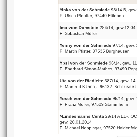
Yinka von der Schmiede
98/14 B, gew.
F: Ulrich Pfeuffer, 97440 Ettleben
Imo vom Domstein
284/14, gew.12.04.2
F: Sebastian Müller
Yenny von der Schmiede
97/14, gew. 
F: Martin Pfister, 97535 Burghausen
Ybsi von der Schmiede
96/14, gew. 11
F: Eberhard Simon-Mathes, 97490 Po
Uta von der Riedleite
387/14, gew. 14.
F: Manfred K
lann, 96132 Schlüssel
Yosch von der Schmiede
95/14, gew. 
F: Franz Moller, 97509 Stammheim
>Lindesmanns Centa
29/14 A ED-, OCD
gew. 20.01.2014
F: Michael Noppinger, 97520 Heidenfel