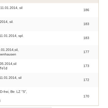
11.01.2014, sil
186
014, sil.
183
11.01.2014, spl.
183
.01.2014,sil,
177
ppenhausen
05.2014,sil
173
feld
11.01.2014, sil
172
-frei, Btr. LZ "S",
170
d