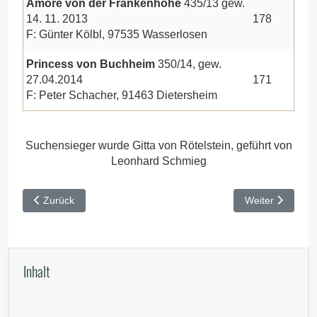
Amore von der Frankenhöhe
435/13 gew.
14. 11. 2013
178
F: Günter Kölbl, 97535 Wasserlosen
Princess von Buchheim
350/14, gew.
27.04.2014
171
F: Peter Schacher, 91463 Dietersheim
Suchensieger wurde Gitta von Rötelstein, geführt von
Leonhard Schmieg
Vorheriger Beitrag: HZP Nördlingen 2015
Nächster Beitra
Zurück
Weiter
Inhalt