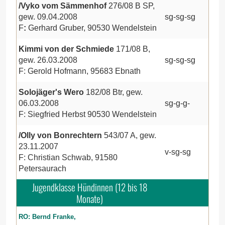
/Vyko vom Sämmenhof
276/08 B SP,
gew. 09.04.2008
sg-sg-sg
F
:
Gerhard Gruber, 90530 Wendelstein
Kimmi von der Schmiede
171/08 B,
gew. 26.03.2008
sg-sg-sg
F: Gerold Hofmann, 95683 Ebnath
Solojäger's Wero
182/08 Btr, gew.
06.03.2008
sg-g-g-
F: Siegfried Herbst 90530 Wendelstein
/Olly von Bonrechtern
543/07 A, gew.
23.11.2007
v-sg-sg
F: Christian Schwab, 91580
Petersaurach
Jugendklasse Hündinnen (12 bis 18
Monate)
RO: Bernd Franke,