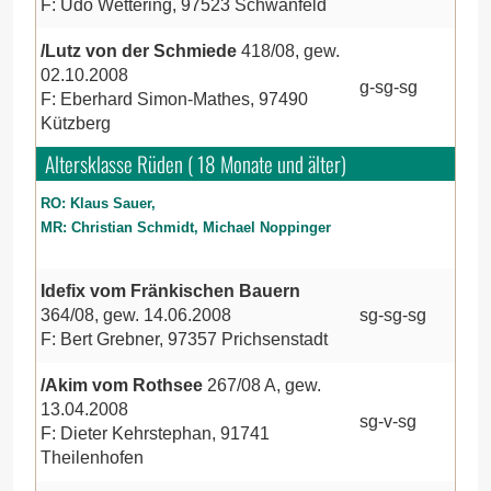
F: Udo Wettering, 97523 Schwanfeld
/Lutz von der Schmiede
418/08, gew.
02.10.2008
g-sg-sg
F: Eberhard Simon-Mathes, 97490
Kützberg
Altersklasse Rüden ( 18 Monate und älter)
RO: Klaus Sauer,
MR: Christian Schmidt, Michael Noppinger
Idefix vom Fränkischen Bauern
364/08, gew. 14.06.2008
sg-sg-sg
F: Bert Grebner, 97357 Prichsenstadt
/Akim vom Rothsee
267/08 A, gew.
13.04.2008
sg-v-sg
F: Dieter Kehrstephan, 91741
Theilenhofen