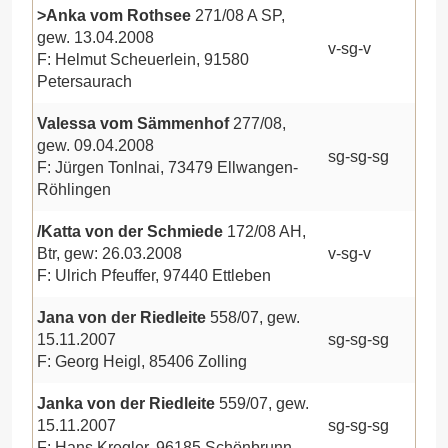
>Anka vom Rothsee
271/08 A SP,
gew. 13.04.2008
v-sg-v
F: Helmut Scheuerlein, 91580
Petersaurach
Valessa vom Sämmenhof
277/08,
gew. 09.04.2008
sg-sg-sg
F: Jürgen Tonlnai, 73479 Ellwangen-
Röhlingen
/Katta von der Schmiede
172/08 AH,
Btr, gew: 26.03.2008
v-sg-v
F: Ulrich Pfeuffer, 97440 Ettleben
Jana von der Riedleite
558/07, gew.
15.11.2007
sg-sg-sg
F: Georg Heigl, 85406 Zolling
Janka von der Riedleite
559/07, gew.
15.11.2007
sg-sg-sg
F: Hans Kregler, 96185 Schönbrunn