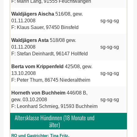
F: Marin Lang, 91555 Feuchtwangen
Waldjägers Aischa
516/08, gew.
01.11.2008
sg-sg-sg
F: Klaus Sauer, 97450 Binsfeld
Waldjägers Asta
518/08 gew.
01.11.2008
sg-sg-sg
F: Stefan Deinhardt, 96147 Hollfeld
Berta vom Krippenfeld
425/08, gew.
13.10.2008
sg-sg-sg
F: Peter Thum, 86745 Niederaltheim
Horneth von Buchheim
446/08 B,
gew. 03.10.2008
sg-sg-sg
F: Leonhard Schmieg, 91593 Buchheim
Altersklasse Hündinnen (18 Monate und
älter)
RO und Gastrichter: Tina Fritz,