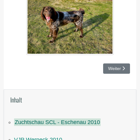
Nächster Beitr
Weiter
Inhalt
Zuchtschau SCL - Eschenau 2010
VJP Werneck 2010