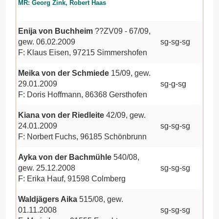
MR: Georg Zink, Robert Haas
Enija von Buchheim
??ZV09 - 67/09,
gew. 06.02.2009
sg-sg-sg
F: Klaus Eisen, 97215 Simmershofen
Meika von der Schmiede
15/09, gew.
29.01.2009
sg-g-sg
F: Doris Hoffmann, 86368 Gersthofen
Kiana von der Riedleite
42/09, gew.
24.01.2009
sg-sg-sg
F: Norbert Fuchs, 96185 Schönbrunn
Ayka von der Bachmühle
540/08,
gew. 25.12.2008
sg-sg-sg
F: Erika Hauf, 91598 Colmberg
Waldjägers Aika
515/08, gew.
01.11.2008
sg-sg-sg