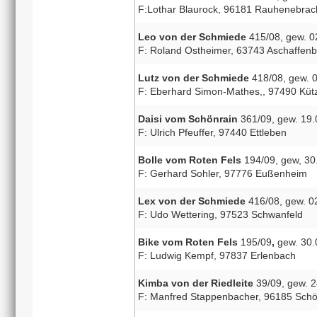
F:Lothar Blaurock, 96181 Rauhenebrac
Leo von der Schmiede
415/08, gew. 02
F: Roland Ostheimer, 63743 Aschaffenb
Lutz von der Schmiede
418/08, gew. 0
F: Eberhard Simon-Mathes,, 97490 Küt
Daisi vom Schönrain
361/09, gew. 19.0
F: Ulrich Pfeuffer, 97440 Ettleben
Bolle vom Roten Fels
194/09, gew, 30.
F: Gerhard Sohler, 97776 Eußenheim
Lex von der Schmiede
416/08, gew. 0
F: Udo Wettering, 97523 Schwanfeld
Bike vom Roten Fels
195/09
,
gew. 30.
F: Ludwig Kempf, 97837 Erlenbach
Kimba von der Riedleite
39/09, gew. 24
F: Manfred Stappenbacher, 96185 Sch