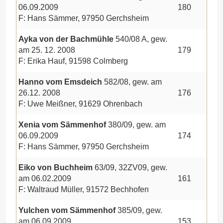
06.09.2009
180
F: Hans Sämmer, 97950 Gerchsheim
Ayka von der Bachmühle
540/08 A, gew.
am 25. 12. 2008
179
F: Erika Hauf, 91598 Colmberg
Hanno vom Emsdeich
582/08, gew. am
26.12. 2008
176
F: Uwe Meißner, 91629 Ohrenbach
Xenia vom Sämmenhof
380/09, gew. am
06.09.2009
174
F: Hans Sämmer, 97950 Gerchsheim
Eiko von Buchheim
63/09, 32ZV09, gew.
am 06.02.2009
161
F: Waltraud Müller, 91572 Bechhofen
Yulchen vom Sämmenhof
385/09, gew.
am 06.09.2009
153