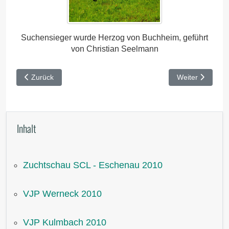
Suchensieger wurde Herzog von Buchheim, geführt
von Christian Seelmann
Vorheriger Beitrag: HZP Kulmbach 2010
Nächster Beitr
Zurück
Weiter
Inhalt
Zuchtschau SCL - Eschenau 2010
VJP Werneck 2010
VJP Kulmbach 2010