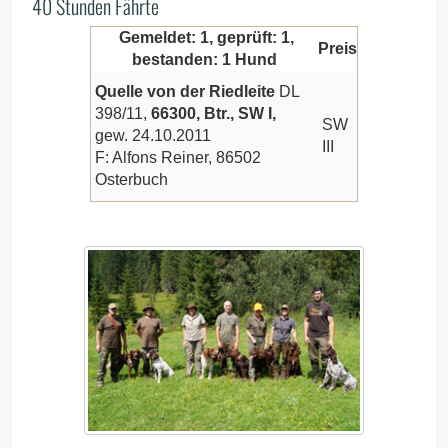
40 Stunden Fährte
Gemeldet: 1, geprüft: 1,
Preis
bestanden: 1 Hund
Quelle von der Riedleite
DL
398/11,
66300, Btr., SW I,
SW
gew. 24.10.2011
III
F: Alfons Reiner, 86502
Osterbuch