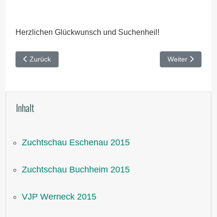
Herzlichen Glückwunsch und Suchenheil!
Vorheriger Beitrag: VGP Ebrach 2015
Nächster Beitr
Zurück
Weiter
Inhalt
Zuchtschau Eschenau 2015
Zuchtschau Buchheim 2015
VJP Werneck 2015