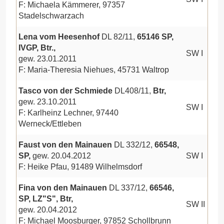
F: Michaela Kämmerer, 97357
Stadelschwarzach
Lena vom Heesenhof
DL 82/11,
65146 SP,
IVGP, Btr.,
SW I
gew. 23.01.2011
F: Maria-Theresia Niehues, 45731 Waltrop
Tasco von der Schmiede
DL408/11,
Btr,
gew. 23.10.2011
SW I
F: Karlheinz Lechner, 97440
Werneck/Ettleben
Faust von den Mainauen
DL 332/12,
66548,
SP,
gew. 20.04.2012
SW I
F: Heike Pfau, 91489 Wilhelmsdorf
Fina von den Mainauen
DL 337/12,
66546,
SP, LZ"S", Btr,
SW II
gew. 20.04.2012
F: Michael Moosburger, 97852 Schollbrunn