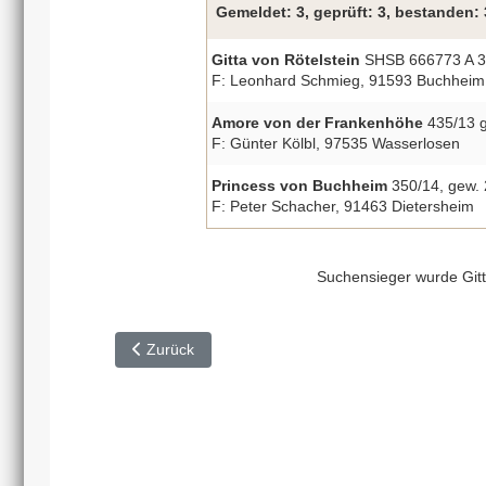
Gemeldet: 3, geprüft: 3, bestanden:
Gitta von Rötelstein
SHSB 666773 A 3
F: Leonhard Schmieg, 91593 Buchheim
Amore von der Frankenhöhe
435/13 g
F: Günter Kölbl, 97535 Wasserlosen
Princess von Buchheim
350/14, gew.
F: Peter Schacher, 91463 Dietersheim
Suchensieger wurde Gitt
Vorheriger Beitrag: HZP Nördlingen 2015
Zurück