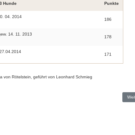
 3 Hunde
Punkte
0. 04. 2014
186
ew. 14. 11. 2013
178
 27.04.2014
171
a von Rötelstein, geführt von Leonhard Schmieg
Näc
Wei