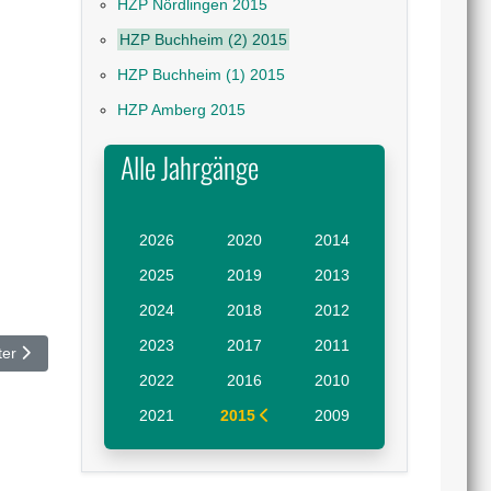
HZP Nördlingen 2015
HZP Buchheim (2) 2015
HZP Buchheim (1) 2015
HZP Amberg 2015
Alle Jahrgänge
2026
2020
2014
2025
2019
2013
2024
2018
2012
2023
2017
2011
hster Beitrag: HZP Buchheim (1) 2015
ter
2022
2016
2010
2021
2015
2009