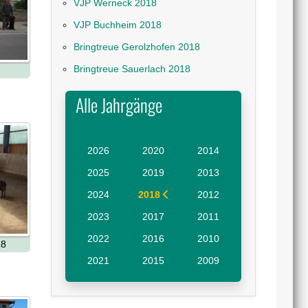
VJP Werneck 2018
VJP Buchheim 2018
Bringtreue Gerolzhofen 2018
Bringtreue Sauerlach 2018
Alle Jahrgänge
2026
2020
2014
2025
2019
2013
2024
2018
2012
2023
2017
2011
2022
2016
2010
18
2021
2015
2009