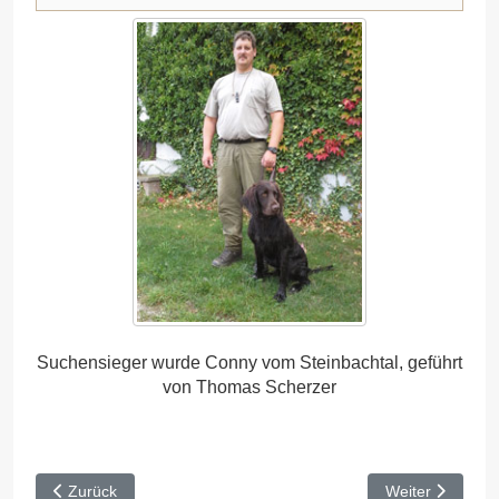
Suchensieger wurde Conny vom Steinbachtal, geführt
von Thomas Scherzer
Vorheriger Beitrag: HZP Werneck 2015
Nächster Beitra
Zurück
Weiter