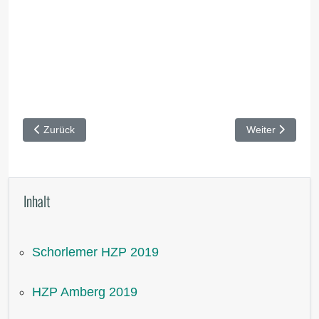
Vorheriger Beitrag: HZP Buchheim 2019
Nächster Beitra
Zurück
Weiter
Inhalt
Schorlemer HZP 2019
HZP Amberg 2019