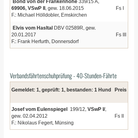
Bond von der Frankenhöhe
339/15 A,
69906, VSwP II
, gew. 18.06.2015
Fs I
F.: Michael Hölldobler, Emskirchen
Elvis vom Hasltal
DBV 02589R, gew.
20.01.2017
Fs III
F.: Frank Herfurth, Donnersdorf
Verbandsfährtenschuhprüfung - 40-Stunden-Fährte
Gemeldet: 1, geprüft: 1, bestanden: 1 Hund
Preis
Josef vom Eulenspiegel
199/12,
VSwP I/
,
gew. 02.04.2012
Fs II
F.: Nikolaus Fegert, Münsing