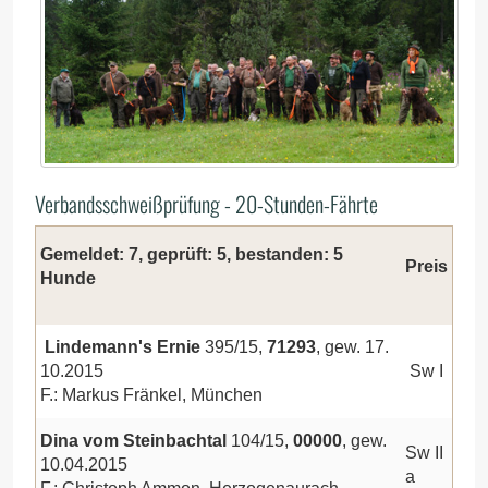
Verbandsschweißprüfung - 20-Stunden-Fährte
Gemeldet: 7, geprüft: 5, bestanden: 5
Preis
Hunde
Lindemann's Ernie
395/15,
71293
, gew. 17.
10.2015
Sw I
F.: Markus Fränkel, München
Dina vom Steinbachtal
104/15,
00000
, gew.
Sw II
10.04.2015
a