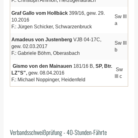
F.: Christoph Ammon, Herzogenaurach
Graf Gallo vom Hollbäck
399/16, gew. 29.
Sw III
10.2016
a
F.: Jürgen Schicker, Schwarzenbruck
Amadeus von Justenberg
VJB 04-17C,
Sw III
gew. 02.03.2017
b
F.: Gabriele Böhm, Oberasbach
Gismo von den Mainauen
181/16 B,
SP, Btr.
Sw
LZ"S",
gew. 08.04.2016
III c
F.: Michael Noppinger, Heidenfeld
Verbandsschweißprüfung - 40-Stunden-Fährte