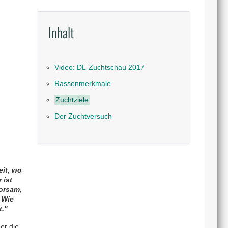
Inhalt
Video: DL-Zuchtschau 2017
Rassenmerkmale
Zuchtziele
Der Zuchtversuch
eit, wo
 ist
orsam,
 Wie
t."
er die