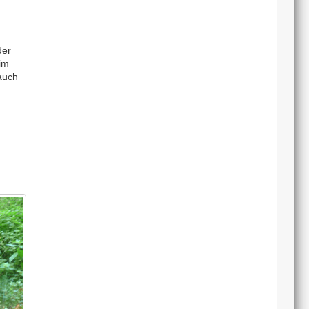
der
im
auch