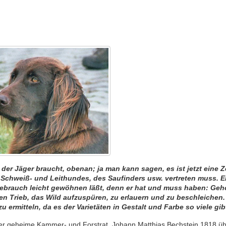
er Jäger braucht, obenan; ja man kann sagen, es ist jetzt eine Z
es Schweiß- und Leithundes, des Saufinders usw. vertreten muss. Er
gebrauch leicht gewöhnen läßt, denn er hat und muss haben: Geh
 Trieb, das Wild aufzuspüren, zu erlauern und zu beschleichen.
zu ermitteln, da es der Varietäten in Gestalt und Farbe so viele gib
 der geheime Kammer- und Forstrat, Johann Matthias Bechstein 1818 üb