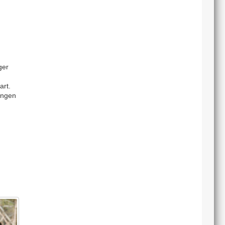
ger
art.
ungen