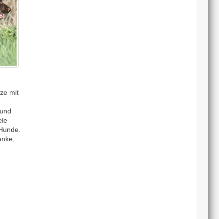
ze mit
 und
ele
 Hunde.
anke,