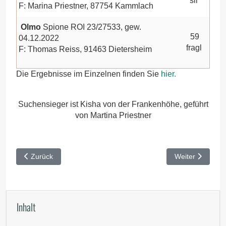
sil
F: Marina Priestner, 87754 Kammlach
Olmo
Spione ROI 23/27533, gew.
59
04.12.2022
fragl
F: Thomas Reiss, 91463 Dietersheim
Die Ergebnisse im Einzelnen finden Sie
hier.
Suchensieger ist Kisha von der Frankenhöhe, geführt
von Martina Priestner
Vorheriger Beitrag: Sommerzuchtschau Irschenberg 2024
Nächster Beitr
Zurück
Weiter
Inhalt