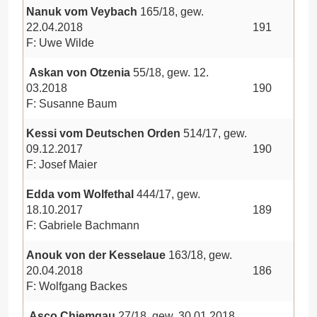
Nanuk vom Veybach
165/18, gew.
22.04.2018
191
F: Uwe Wilde
Askan von Otzenia
55/18, gew. 12.
03.2018
190
F: Susanne Baum
Kessi vom Deutschen Orden
514/17, gew.
09.12.2017
190
F: Josef Maier
Edda vom Wolfethal
444/17, gew.
18.10.2017
189
F: Gabriele Bachmann
Anouk von der Kesselaue
163/18, gew.
20.04.2018
186
F: Wolfgang Backes
Asco Chiemgau
27/18, gew. 30.01.2018