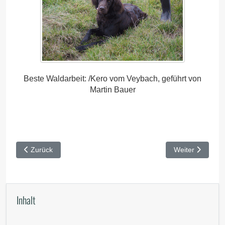
Beste Waldarbeit: /Kero vom Veybach, geführt von
Martin Bauer
Vorheriger Beitrag: Schorlemer HZP 2017
Nächster Beitr
Zurück
Weiter
Inhalt