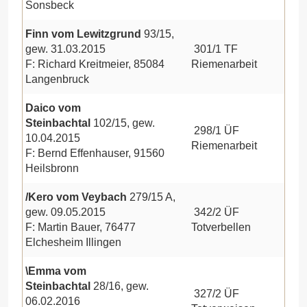
Sonsbeck
Finn vom Lewitzgrund
93/15,
gew. 31.03.2015
301/1 TF
F: Richard Kreitmeier, 85084
Riemenarbeit
Langenbruck
Daico vom
Steinbachtal
102/15, gew.
298/1 ÜF
10.04.2015
Riemenarbeit
F: Bernd Effenhauser, 91560
Heilsbronn
/Kero vom Veybach
279/15 A,
gew. 09.05.2015
342/2 ÜF
F: Martin Bauer, 76477
Totverbellen
Elchesheim Illingen
\Emma vom
Steinbachtal
28/16, gew.
327/2 ÜF
06.02.2016