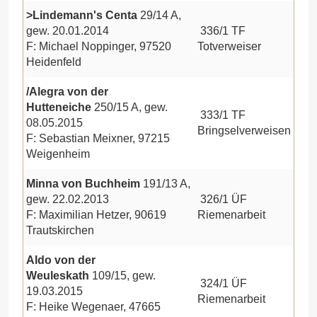
>Lindemann's Centa
29/14 A,
gew. 20.01.2014
336/1 TF
F: Michael Noppinger, 97520
Totverweiser
Heidenfeld
/Alegra von der
Hutteneiche
250/15 A, gew.
333/1 TF
08.05.2015
Bringselverweisen
F: Sebastian Meixner, 97215
Weigenheim
Minna von Buchheim
191/13 A,
gew. 22.02.2013
326/1 ÜF
F: Maximilian Hetzer, 90619
Riemenarbeit
Trautskirchen
Aldo von der
Weuleskath
109/15, gew.
324/1 ÜF
19.03.2015
Riemenarbeit
F: Heike Wegenaer, 47665